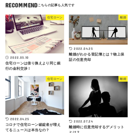
RECOMMEND
住宅ローン
離婚
2022.04.25
離婚がわかる登記簿とは？物上保
2022.05.10
証の任意売却
住宅ローンは借り換えより同じ銀
行の金利交渉！
住宅ローン
離婚
2022.04.25
2022.07.24
コロナで住宅ローン破綻者が増え
離婚時に任意売却するデメリット
てるニュースは本当なの？
とは？